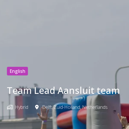
English
Team Lead Aansluit team
Hybrid
Delft
,
Zuid-Holland
,
Netherlands