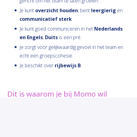
gericht om het team te laten groeien.
Je kunt
overzicht houden
, bent
leergierig
en
communicatief sterk
.
Je kunt goed communiceren in het
Nederlands
en Engels
;
Duits
is een pré.
Je zorgt voor gelijkwaardig gevoel in het team en
echt een groepscohesie.
Je beschikt over
rijbewijs B
.
Dit is waarom je bij Momo wil
werken
Je wilt jouw skills en ervaring inzetten om zichtbare
impact te maken in de (ouderen)zorg, zowel in binnen-
als buitenland (België en Duitsland 1-2x per maand). Je